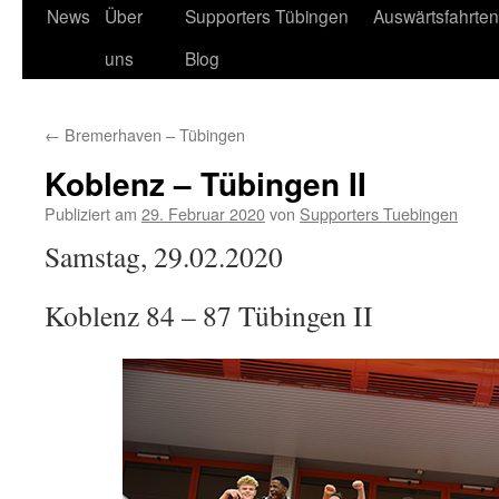
News
Über
Supporters Tübingen
Auswärtsfahrten
Springe
uns
Blog
zum
Inhalt
←
Bremerhaven – Tübingen
Koblenz – Tübingen II
Publiziert am
29. Februar 2020
von
Supporters Tuebingen
Samstag, 29.02.2020
Koblenz 84 – 87 Tübingen II