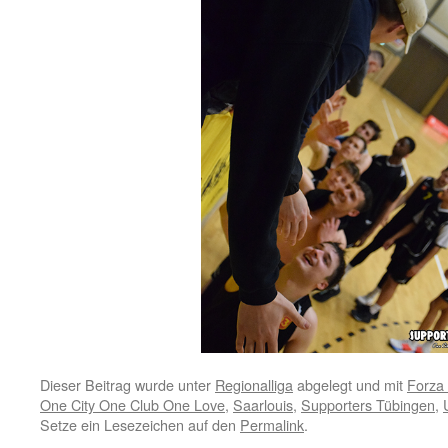
Dieser Beitrag wurde unter
Regionalliga
abgelegt und mit
Forza
One City One Club One Love
,
Saarlouis
,
Supporters Tübingen
,
Setze ein Lesezeichen auf den
Permalink
.