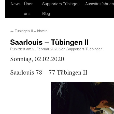
News
Über
Supporters Tübingen
Auswärtsfahrten
Springe
uns
Blog
zum
Inhalt
←
Tübingen II – Idstein
Saarlouis – Tübingen II
Publiziert am
2. Februar 2020
von
Supporters Tuebingen
Sonntag, 02.02.2020
Saarlouis 78 – 77 Tübingen II