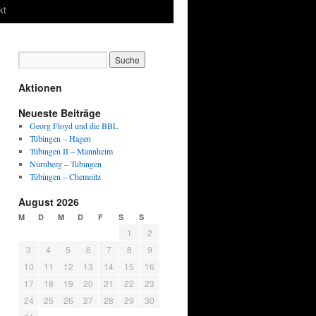
kt
Aktionen
Neueste Beiträge
Georg Floyd und die BBL
Tübingen – Hagen
Tübingen II – Mannheim
Nürnberg – Tübingen
Tübingen – Chemnitz
August 2026
M
D
M
D
F
S
S
1
2
3
4
5
6
7
8
9
10
11
12
13
14
15
16
17
18
19
20
21
22
23
24
25
26
27
28
29
30