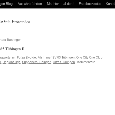
gen Blog
Auswärtsfahrten
Mal hier, mal dort!
Facebookseite
Konta
ist kein Verbrechen
ters Tuebingen
 85 Tübingen II
agwortet mit
Forza Zwoide
,
Für immer SV 03 Tübingen
,
One City One Club
n
,
Regionalliga
,
Supporters Tübingen
,
Ultras Tübingen
|
Kommentare