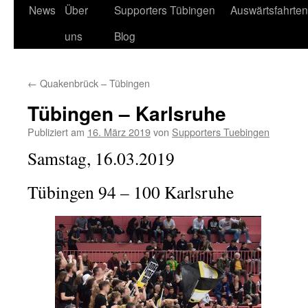
News
Über
Supporters Tübingen
Auswärtsfahrten
Springe
uns
Blog
zum
Inhalt
←
Quakenbrück – Tübingen
Tübingen – Karlsruhe
Publiziert am
16. März 2019
von
Supporters Tuebingen
Samstag, 16.03.2019
Tübingen 94 – 100 Karlsruhe